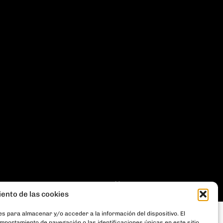
THE
GECO
COMPANY
iento de las cookies
s para almacenar y/o acceder a la información del dispositivo. El
portamiento de navegación o las identificaciones únicas en este sitio.