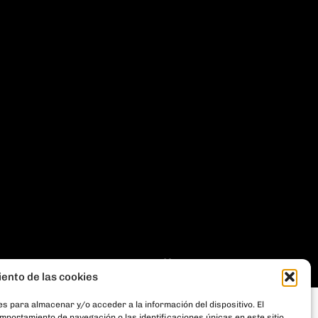
THE
GECO
COMPANY
iento de las cookies
s para almacenar y/o acceder a la información del dispositivo. El
portamiento de navegación o las identificaciones únicas en este sitio.